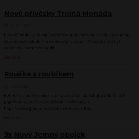
Nové přívěsky Trojná Monáda
21.02.2022
Po delší nedostupnosti Trojných Monád můžeme s radostí oznámit,
že jsou opět skladem, a v novém provedení. Předchozí typ byl
vypálený laserem na podkl...
číst celé
Rouška s roubíkem
14.01.2021
Konečně jsme se dostali k tomu abychom na eshopu nabídli tolik
poptávanou roušku s roubíkem. Takže tady je
https://www.spoutana.cz/Fetish-Rouska-s-Rou...
číst celé
3x Nový Jemný obojek