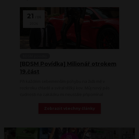
21
06
2026
BDSM povídky
[BDSM Povídka] Milionář otrokem
19.část
Při každém sebemenším pohybu na židli mě v
rozkroku chladil a svíral těžký kov. Můj nový pás
cudnosti na zakázku mi neustále připomínal
Zobrazit všechny články