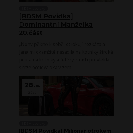
BDSM povídky
[BDSM Povídka]
Dominantní Manželka
20.část
„Nohy pěkně k sobě, otroku,“ rozkázala.
Jana mi okamžitě nasadila na kotníky široká
pouta na kotníky a řetězy z nich provlekla
skrze ocelová oka v zem...
28
06
2026
BDSM povídky
[BDSM Povídka] Milionář otrokem