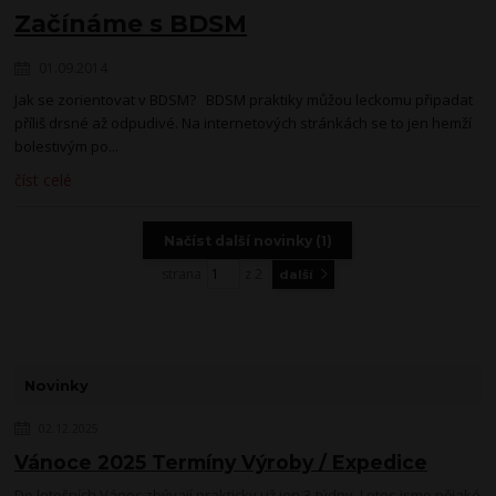
Začínáme s BDSM
01.09.2014
Jak se zorientovat v BDSM? BDSM praktiky můžou leckomu připadat
příliš drsné až odpudivé. Na internetových stránkách se to jen hemží
bolestivým po...
číst celé
Načíst další novinky (1)
strana
z 2
další
Novinky
02.12.2025
Vánoce 2025 Termíny Výroby / Expedice
Do letošních Vánoc zbývají prakticky už jen 3 týdny. Letos jsme nějaké