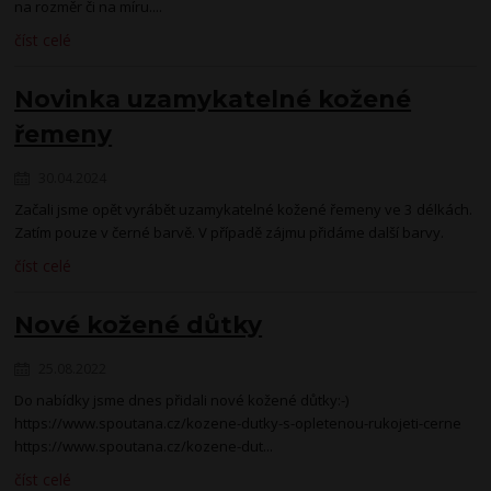
na rozměr či na míru....
číst celé
Novinka uzamykatelné kožené
řemeny
30.04.2024
Začali jsme opět vyrábět uzamykatelné kožené řemeny ve 3 délkách.
Zatím pouze v černé barvě. V případě zájmu přidáme další barvy.
číst celé
Nové kožené důtky
25.08.2022
Do nabídky jsme dnes přidali nové kožené důtky:-)
https://www.spoutana.cz/kozene-dutky-s-opletenou-rukojeti-cerne
https://www.spoutana.cz/kozene-dut...
číst celé