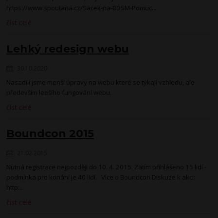
https://www.spoutana.cz/Sacek-na-BDSM-Pomuc...
číst celé
Lehký redesign webu
30.10.2020
Nasadili jsme menší úpravy na webu které se týkají vzhledu, ale
především lepšího fungování webu.
číst celé
Boundcon 2015
21.02.2015
Nutná registrace nejpozději do 10. 4. 2015. Zatím přihlášeno 15 lidí -
podmínka pro konání je 40 lidí. Více o Boundcon Diskuze k akci:
http:...
číst celé