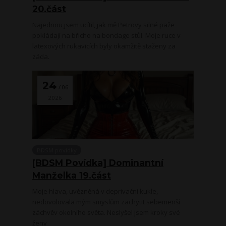
20.část
Najednou jsem ucítil, jak mě Petrovy silné paže
pokládají na břicho na bondage stůl. Moje ruce v
latexových rukavicích byly okamžitě staženy za
záda.
24
06
2026
BDSM povídky
[BDSM Povídka] Dominantní
Manželka 19.část
Moje hlava, uvězněná v deprivační kukle,
nedovolovala mým smyslům zachytit sebemenší
záchvěv okolního světa. Neslyšel jsem kroky své
ženy