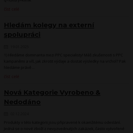
q=luxury+klinik
číst celé
Hledám kolegy na externí
spolupráci
19.01.2025
1) Hledáme dominanta mezi PPC specialisty! Máš zkušenosti s PPC
kampaněmi a víš, jak zkrotit výdaje a dostat výsledky na vrchol? Pak
hledáme právě ...
číst celé
Nová Kategorie Vyrobeno &
Nedodáno
02.12.2024
Produkty v této kategorii jsou připravené k okamžitému odeslání.
Jedná se o nové zboží z nevyzvednutých zakázek, často vytvořené