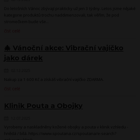
Do letošních Vánoc zbývají prakticky už jen 3 týdny. Letos jsme nějaké
kategorie produktů trochu naddimenzovali, tak věřím, že pod
stromečkem bude vše...
číst celé
🎄 Vánoční akce: Vibrační vajíčko
jako dárek
02.12.2025
Nakup za 1 600 Kč a získáš vibrační vajíčko ZDARMA.
číst celé
Klinik Pouta a Obojky
12.07.2025
Vyrobeny a naskladněny kožené obojky a pouta v klinik vzhledu -
hnědá / bílá. https://www.spoutana.cz/spoutana/e-search?