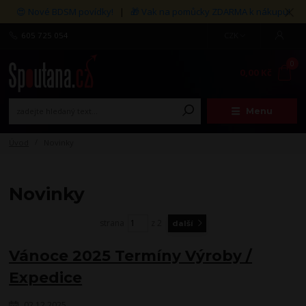
😍 Nové BDSM povídky!
|
🎁 Vak na pomůcky ZDARMA k nákupu!
605 725 054
CZK
0
0,00 Kč
Menu
Úvod
Novinky
Novinky
strana
z 2
další
Vánoce 2025 Termíny Výroby /
Expedice
02.12.2025