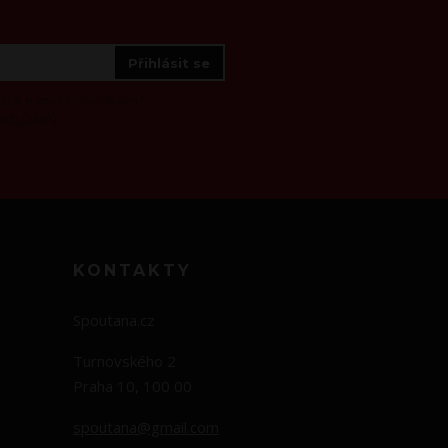
Přihlásit se
at e-mail s novinkami?
ích údajů
KONTAKTY
Spoutana.cz
Turnovského 2
Praha 10, 100 00
spoutana@gmail.com