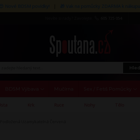
😍 Nové BDSM povídky!
|
🎁 Vak na pomůcky ZDARMA k nákupu
Nevíte si rady? Zavolejte.
605 725 054
Hled
BDSM Výbava
Mučírna
Sex / Fetiš Pomůcky
Ústa
Krk
Ruce
Nohy
Tělo
 Podložená Uzamykatelná Červená