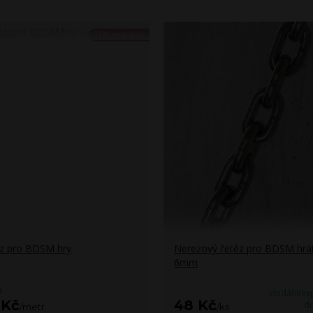
TOP produkt
z pro BDSM hry
Nerezový řetěz pro BDSM hrát
6mm
č
dodání/exp
 Kč
48 Kč
do
/
metr
/
ks