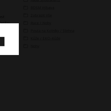
BDSM Výbava
Zobrazit Vše
ost
 řetězu
Ruce / Nohy
bu pout
Pouta na Kotníky / Stehna
Kůže / EKO-Kůže
u nití
Nohy