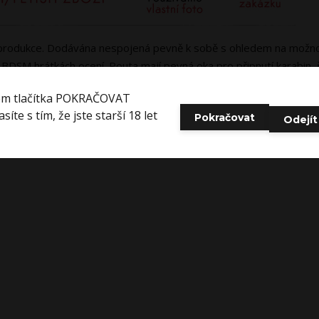
ší produkce. Dodávána nespojená pevně k sobě s ohledem na možn
při BDSM hrátkách ocení. Pouta mají pevná oka pro připnutí karabin,
ilcem v červené barvě, který je obšitý po celém obvodu. Na výro
em tlačítka POKRAČOVAT
síte s tím, že jste starší 18 let
Pokračovat
Odejít
out "vyčuhuje" červený filc, který ve spojení s kontrastní červeno