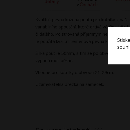
Kvalitní, pevná kožená pouta pro kotníky z na
variabilního spoutání, které drtivá většina lidí 
či dalšího. Polstrovaná příjemným nekousavým f
Stisk
je použitá kvalitní řemenová pevná kůže.
souhla
Šířka pout je 50mm, s tím že po obvodu celých p
vypadá moc pěkně.
Vhodné pro kotníky o obvodu 21-29cm.
Uzamykatelná přezka na zámeček.