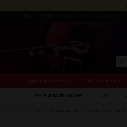
Blog
Kontakt
O nákupu
Info
BDSM Povídky
Výprodej / doprodej
Řada Spoutaná.cz
Podle umístění na těle:
Hlava
Úvod
Řada Spoutaná.cz
Kožená Pouta Kotníky