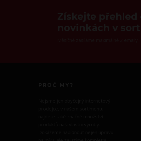
Získejte přehled
novinkách v sor
Měsíčně zasíláme maximálně 2 emaily
PROČ MY?
Nejsme jen obyčejný internetový
prodejce, v našem sortimentu
najdete také značné množství
produktů naší vlastní výroby.
Dokážeme nabídnout nejen úpravu
na míru, ale zajistíme kompletní