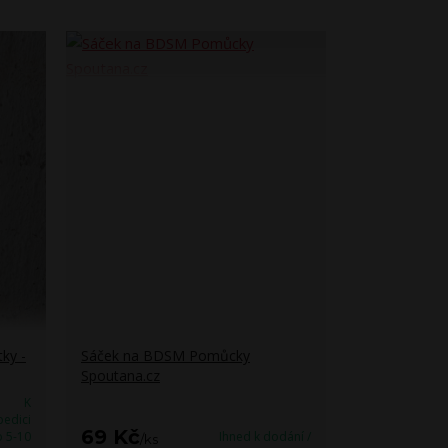
ky -
Sáček na BDSM Pomůcky
Spoutana.cz
K
edici
69 Kč
 5-10
Ihned k dodání /
/
ks