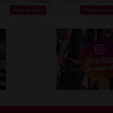
Není skladem
pracovníc
č
bez DPH
40 Kč
bez DPH
Přidat do košíku
Přidat do košík