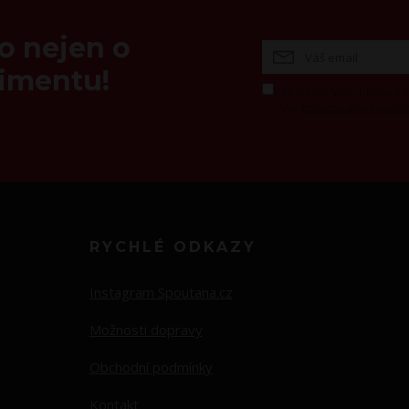
 o nejen o
timentu!
Můžeme Vám občas zasl
Viz
zpracováním osobn
RYCHLÉ ODKAZY
Instagram Spoutana.cz
Možnosti dopravy
Obchodní podmínky
Kontakt