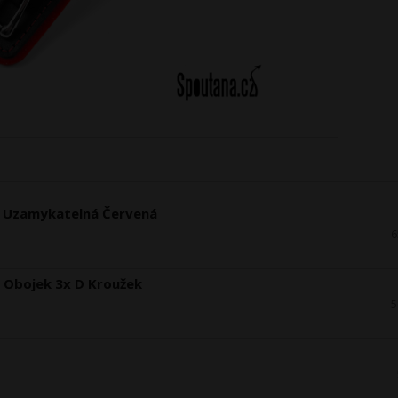
á Uzamykatelná Červená
6
 Obojek 3x D Kroužek
5