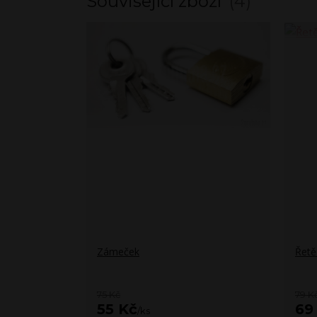
Související zboží
4
Zámeček
Řetě
75 Kč
79 K
55 Kč
69
/
ks