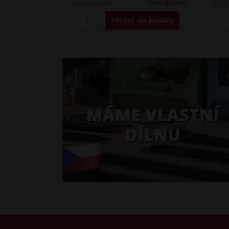
Není skladem
45 Kč
bez DPH
57 K
Přidat do košíku