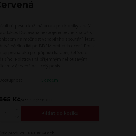
Červená
Kvalitní, pevná kožená pouta pro kotníky z naší
produkce. Dodávána nespojená pevně k sobě s
ohledem na možnost variabilního spoutání, které
drtivá většina lidí při BDSM hrátkách ocení. Pouta
mají pevná oka pro připnutí karabin, řetězu či
dalšího. Polstrovaná příjemným nekousavým
filcem v červené ba...
celý popis
Dostupnost
Skladem
865 Kč
/
ks
715 Kč
bez DPH
Přidat do košíku
Číslo produktu:
BNDR089lock