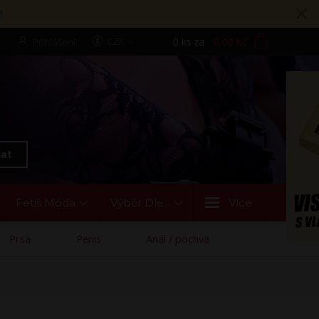
!
0
ks
za
0,00 Kč
CZK
Přihlášení
at
Fetiš Móda
Výběr Dle...
Více
Prsa
Penis
Anál / pochva