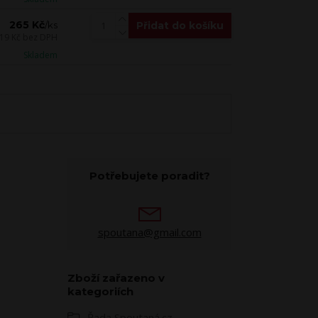
265 Kč
Přidat do košíku
/
ks
19 Kč
bez DPH
Skladem
Potřebujete poradit?
spoutana@gmail.com
Zboží zařazeno v
kategoriích
Řada Spoutaná.cz