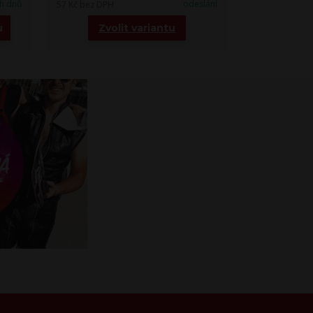
h dnů
odeslání
57 Kč
bez DPH
u
Zvolit variantu