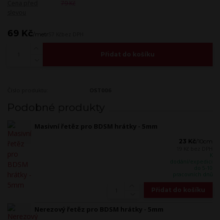
Cena před
79 Kč
slevou
69 Kč
/
metr
57 Kč
bez DPH
Přidat do košíku
Číslo produktu:
OST006
Podobné produkty
Masivní řetěz pro BDSM hrátky - 5mm
23 Kč
/
10cm
19 Kč
bez DPH
K
dodání/expedici
do 5-10
pracovních dnů
Přidat do košíku
Nerezový řetěz pro BDSM hrátky - 5mm