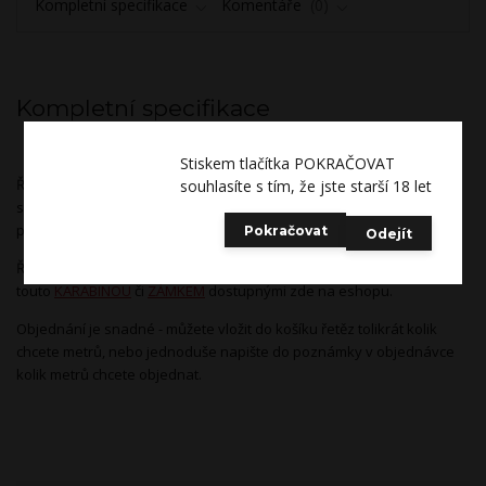
Kompletní specifikace
Komentáře
0
Kompletní specifikace
Stiskem tlačítka POKRAČOVAT
Řetěz kroucený krátko-článkový. Jednotlivé články řetězu jsou
souhlasíte s tím, že jste starší 18 let
svařované, takže řetěz je tak velice pevný. Skvělý multifunkční
prostředek pro vaše BDSH hry. Nůžky ani nůž tady nepomůžou.
Pokračovat
Odejít
Řetěz je prodávaný na metry. Tento řetěz se dá použít ve spojení s
touto
KARABINOU
či
ZÁMKEM
dostupnými zde na eshopu.
Objednání je snadné - můžete vložit do košíku řetěz tolikrát kolik
chcete metrů, nebo jednoduše napište do poznámky v objednávce
kolik metrů chcete objednat.