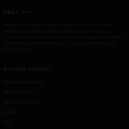
PROČ MY?
Nejsme jen obyčejný internetový prodejce, v našem sortimentu
najdete také značné množství produktů naší vlastní výroby.
Dokážeme nabídnout nejen úpravu na míru, ale zajistíme kompletní
výrobu vaší vysněné BDSM “hračky”. Na vaší objednávku se těší
Marek s kolegy!
RYCHLÉ ODKAZY
Instagram Spoutana.cz
Možnosti dopravy
Obchodní podmínky
Kontakt
Blog