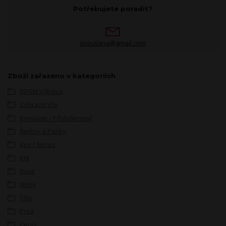
Potřebujete poradit?
spoutana@gmail.com
Zboží zařazeno v kategoriích
BDSM Výbava
Zobrazit Vše
Bondage / Příslušenství
Řetězy a Pásky
Kov / Nerez
Krk
Ruce
Nohy
Tělo
Prsa
Penis