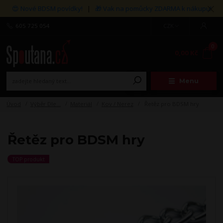
😍 Nové BDSM povídky!
|
🎁 Vak na pomůcky ZDARMA k nákupu!
605 725 054
CZK
0
0,00 Kč
Menu
Úvod
Výběr Dle...
Materiál
Kov / Nerez
Řetěz pro BDSM hry
Řetěz pro BDSM hry
TOP produkt