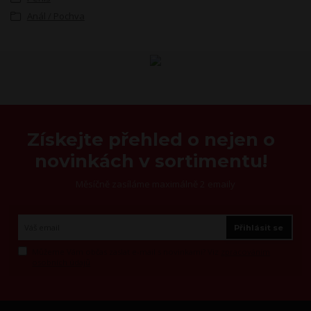
Anál / Pochva
Získejte přehled o nejen o
novinkách v sortimentu!
Měsíčně zasíláme maximálně 2 emaily
Přihlásit se
Můžeme Vám občas zaslat e-mail s novinkami? Viz
zpracováním
osobních údajů