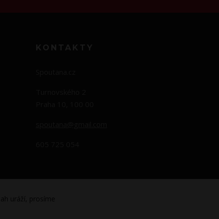
KONTAKTY
Spoutana.cz
Turnovského 2
Praha 10, 100 00
spoutana@gmail.com
605 725 054
ah uráží, prosíme