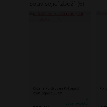
Související zboží
6
Kožené Polstrování Policejních
Poli
Pout Zápěstí - Soft
K
dodání/expedici