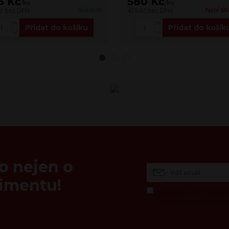
5 Kč
580 Kč
/
ks
/
ks
Skladem
Není sk
Kč
bez DPH
479 Kč
bez DPH
Přidat do košíku
Přidat do košík
 o nejen o
timentu!
Můžeme Vám občas zasl
Viz
zpracováním osobn