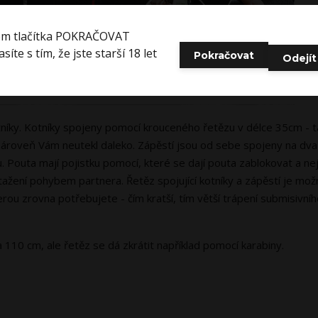
em tlačítka POKRAČOVAT
síte s tím, že jste starší 18 let
Pokračovat
Odejít
otníky. Kotníky spojeny pomocí krouceného řetězu v délce 35cm - t
 zároveň Vám neutekl daleko. Zápěstí jsou od sebe spojeny na dva
 Pouta mají pojistku pomocí, které se dají pouta zablokovat a nej
tažení pohybem partnera. Řetěz spojující kotníky a zápěstí je mo
rou zrovna potřebujete - čím kratší, tím větší trápení submisivní
 110 cm, ale řetěz se dá zkrátit například pomocí karabiny.