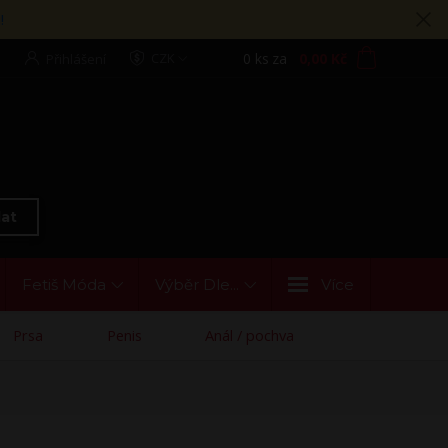
!
0
ks
za
0,00 Kč
CZK
Přihlášení
at
Fetiš Móda
Výběr Dle...
Více
Prsa
Penis
Anál / pochva