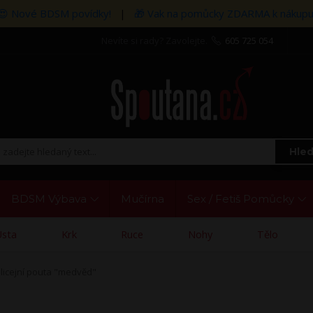
😍 Nové BDSM povídky!
|
🎁 Vak na pomůcky ZDARMA k nákupu
Nevíte si rady? Zavolejte.
605 725 054
Hled
BDSM Výbava
Mučírna
Sex / Fetiš Pomůcky
Ústa
Krk
Ruce
Nohy
Tělo
licejní pouta "medvěd"