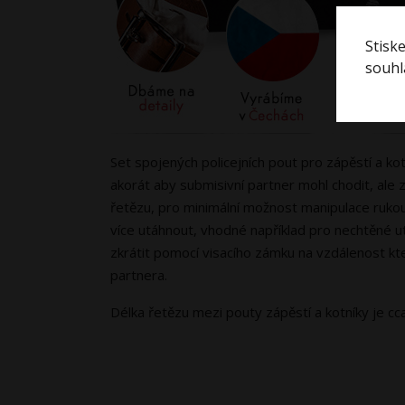
Stisk
souhla
Set spojených policejních pout pro zápěstí a k
akorát aby submisivní partner mohl chodit, ale
řetězu, pro minimální možnost manipulace rukou.
více utáhnout, vhodné například pro nechtěné u
zkrátit pomocí visacího zámku na vzdálenost kte
partnera.
Délka řetězu mezi pouty zápěstí a kotníky je cca