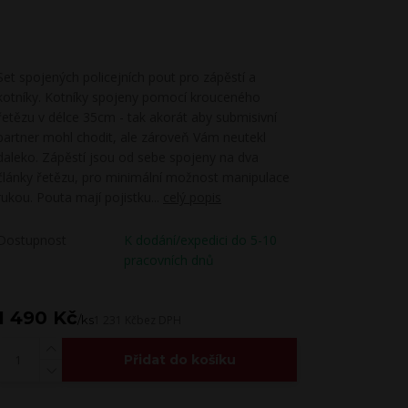
Set spojených policejních pout pro zápěstí a
kotníky. Kotníky spojeny pomocí krouceného
řetězu v délce 35cm - tak akorát aby submisivní
partner mohl chodit, ale zároveň Vám neutekl
daleko. Zápěstí jsou od sebe spojeny na dva
články řetězu, pro minimální možnost manipulace
rukou. Pouta mají pojistku...
celý popis
Dostupnost
K dodání/expedici do 5-10
pracovních dnů
1 490 Kč
/
ks
1 231 Kč
bez DPH
Přidat do košíku