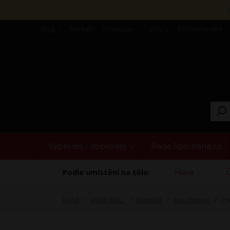
Blog
Kontakt
O nákupu
Info
BDSM Povídky
Výprodej / doprodej
Řada Spoutaná.cz
Podle umístění na těle:
Hlava
Úvod
Výběr Dle...
Materiál
Kov / Nerez
Po