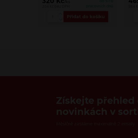
320 Kč
46
do 5-10
/
ks
pracovních dnů
264 Kč
bez DPH
384 
Přidat do košíku
Získejte přehled
novinkách v sor
Měsíčně zasíláme maximálně 2 emaily