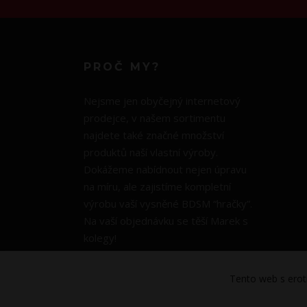
PROČ MY?
Nejsme jen obyčejný internetový
prodejce, v našem sortimentu
najdete také značné množství
produktů naší vlastní výroby.
Dokážeme nabídnout nejen úpravu
na míru, ale zajistíme kompletní
výrobu vaší vysněné BDSM “hračky”.
Na vaší objednávku se těší Marek s
kolegy!
Tento web s erot