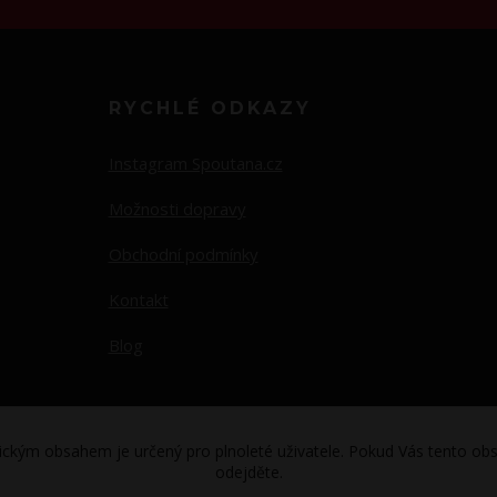
RYCHLÉ ODKAZY
Instagram Spoutana.cz
Možnosti dopravy
Obchodní podmínky
Kontakt
Blog
ickým obsahem je určený pro plnoleté uživatele. Pokud Vás tento obs
odejděte.