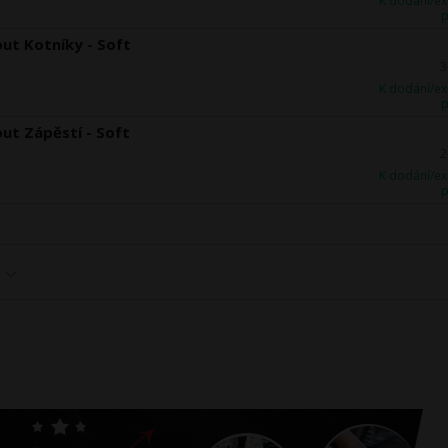
K dodání/ex
p
out Kotníky - Soft
3
K dodání/ex
p
out Zápěstí - Soft
2
K dodání/ex
p