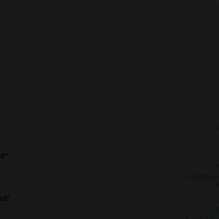
1 
ěd"
9
K dodání/ex
p
ěd"
9