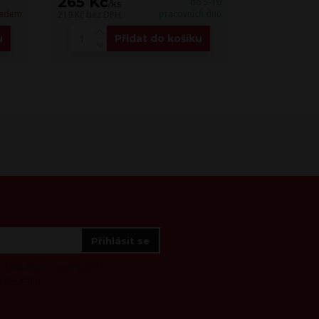
265 Kč
250 Kč
do 5-10
/
ks
/
k
ladem
pracovních dnů
219 Kč
bez DPH
207 Kč
bez DP
u
Přidat do košíku
Přihlásit se
at e-mail s novinkami?
ích údajů