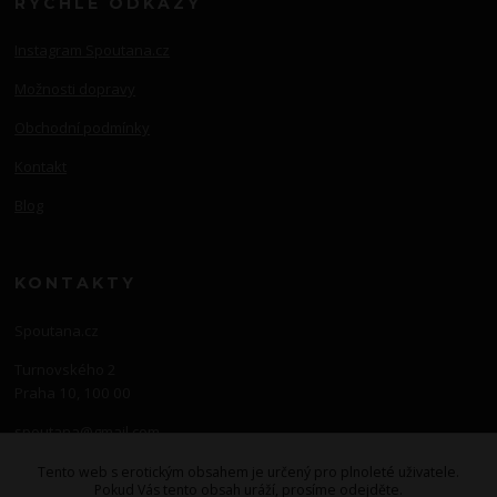
RYCHLÉ ODKAZY
Instagram Spoutana.cz
Možnosti dopravy
Obchodní podmínky
Kontakt
Blog
KONTAKTY
Spoutana.cz
Turnovského 2
Praha 10, 100 00
spoutana@gmail.com
605 725 054
Tento web s erotickým obsahem je určený pro plnoleté uživatele.
Pokud Vás tento obsah uráží, prosíme odejděte.