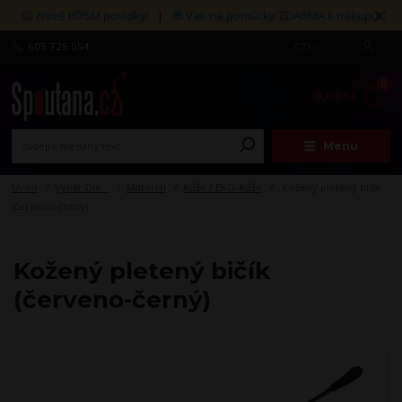
😍 Nové BDSM povídky!
|
🎁 Vak na pomůcky ZDARMA k nákupu!
605 725 054
CZK
0
0,00 Kč
Menu
Úvod
Výběr Dle...
Materiál
Kůže / EKO-Kůže
Kožený pletený bičík
(červeno-černý)
Kožený pletený bičík
(červeno-černý)