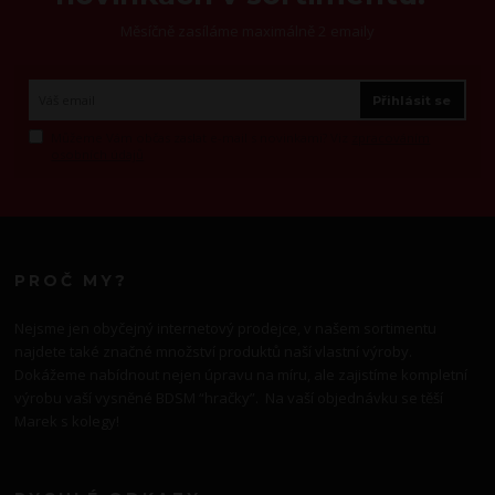
Měsíčně zasíláme maximálně 2 emaily
Přihlásit se
Můžeme Vám občas zaslat e-mail s novinkami? Viz
zpracováním
osobních údajů
PROČ MY?
Nejsme jen obyčejný internetový prodejce, v našem sortimentu
najdete také značné množství produktů naší vlastní výroby.
Dokážeme nabídnout nejen úpravu na míru, ale zajistíme kompletní
výrobu vaší vysněné BDSM “hračky”. Na vaší objednávku se těší
Marek s kolegy!