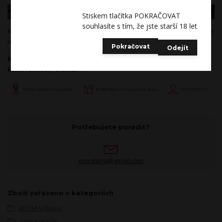
Stiskem tlačítka POKRAČOVAT
souhlasíte s tím, že jste starší 18 let
Kožený bičík se silnou dvojitou plácačkou a poutkem na ruku. Bičík je
ručně vyroben. Délka 75cm.
Pokračovat
Odejít
Příplatek k dopravě za délku se platí 1x při objednání více
kusů rákosek, bičíků...
Potřebujete poradit?
spoutana@gmail.com
Zboží zařazeno v kategoriích
BDSM Výbava
Zobrazit Vše