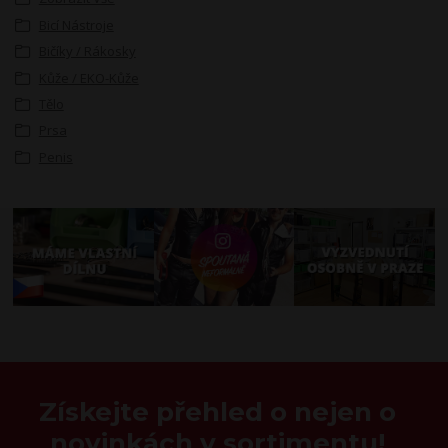
Bicí Nástroje
Bičíky / Rákosky
Kůže / EKO-Kůže
Tělo
Prsa
Penis
Získejte přehled o nejen o
novinkách v sortimentu!