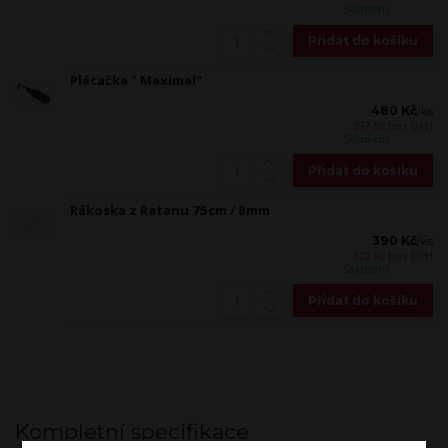
Skladem
Přidat do košíku
Plácačka " Maximal"
480 Kč
/
ks
397 Kč
bez DPH
Skladem
Přidat do košíku
Rákoska z Ratanu 75cm / 8mm
390 Kč
/
ks
322 Kč
bez DPH
Skladem
Přidat do košíku
Kompletní specifikace