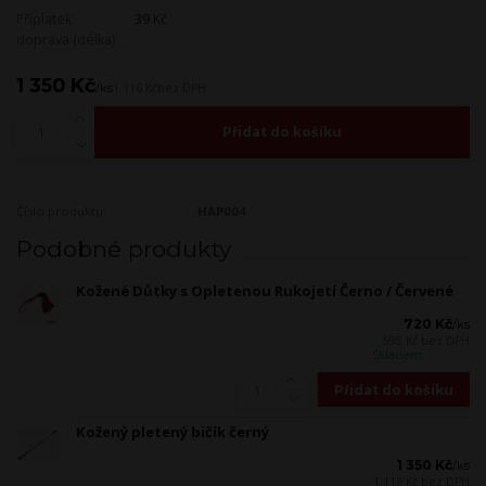
Příplatek
39 Kč
doprava (délka)
1 350 Kč
/
ks
1 116 Kč
bez DPH
Přidat do košíku
Číslo produktu:
HAP004
Podobné produkty
Kožené Důtky s Opletenou Rukojetí Černo / Červené
720 Kč
/
ks
595 Kč
bez DPH
Skladem
Přidat do košíku
Kožený pletený bičík černý
1 350 Kč
/
ks
1 116 Kč
bez DPH