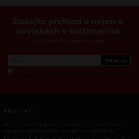
Získejte přehled o nejen o
novinkách v sortimentu!
Měsíčně zasíláme maximálně 2 emaily
Přihlásit se
Můžeme Vám občas zaslat e-mail s novinkami? Viz
zpracováním
osobních údajů
PROČ MY?
Nejsme jen obyčejný internetový prodejce, v našem sortimentu
najdete také značné množství produktů naší vlastní výroby.
Dokážeme nabídnout nejen úpravu na míru, ale zajistíme kompletní