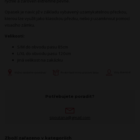
rychlé a zároveň extrémně pevné.
Opasek je navíc již v základu vybavený
uzamykatelnou
přezkou,
kterou lze využít jako klasickou přezku, nebo ji uzamknout pomocí
visacího zámku.
Velikosti:
S/M do obvodu pasu 85cm
L/XL do obvodu pasu 120cm
jiná velikost na zakázku
Potřebujete poradit?
spoutana@gmail.com
Zboží zařazeno v kategoriích