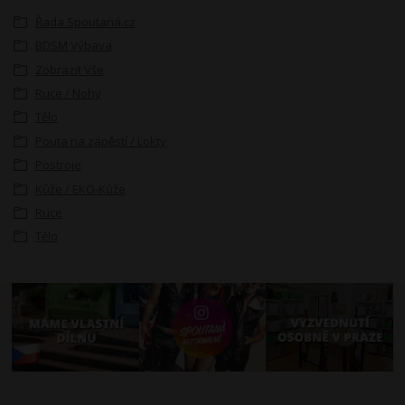
Řada Spoutaná.cz
BDSM Výbava
Zobrazit Vše
Ruce / Nohy
Tělo
Pouta na zápěstí / Lokty
Postroje
Kůže / EKO-Kůže
Ruce
Tělo