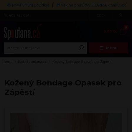
😍 Nové BDSM povídky!
|
🎁 Vak na pomůcky ZDARMA k nákupu!
605 725 054
CZK
0
0,00 Kč
Menu
Úvod
Řada Spoutaná.cz
Kožený Bondage Opasek pro Zápěstí
Kožený Bondage Opasek pro
Zápěstí