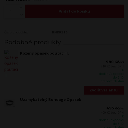
Přidat do košíku
Číslo produktu:
BNDR316
Podobné produkty
Kožený opasek poutací II.
980 Kč
/
ks
810 Kč
bez DPH
K
dodání/expedici
do 5-10
pracovních dnů
Zvolit variantu
Uzamykatelný Bondage Opasek
495 Kč
/
ks
409 Kč
bez DPH
K
dodání/expedici
do 5-10
pracovních dnů