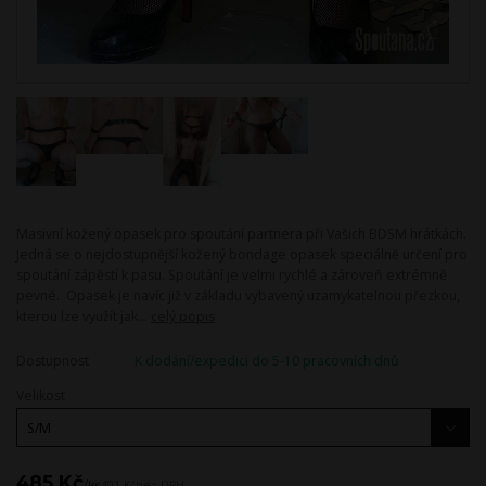
Masivní kožený opasek pro spoutání partnera při Vašich BDSM hrátkách.
Jedná se o nejdostupnější kožený bondage opasek speciálně určení pro
spoutání zápěstí k pasu. Spoutání je velmi rychlé a zároveň extrémně
pevné. Opasek je navíc již v základu vybavený uzamykatelnou přezkou,
kterou lze využít jak...
celý popis
Dostupnost
K dodání/expedici do 5-10 pracovních dnů
Velikost
485 Kč
/
ks
401 Kč
bez DPH