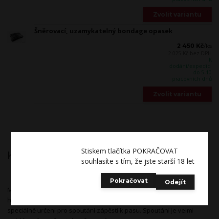
Zvolit variantu
Šněrovací, uzamykatelný bondage opasek
2 450 Kč
/
ks
2 025 Kč
bez DPH
K
dodání/expedici
do 5-10
pracovních dnů
Zvolit variantu
Stiskem tlačítka POKRAČOVAT
Kompletní specifikace
souhlasíte s tím, že jste starší 18 let
Pokračovat
Odejít
Masivní kožený opasek pro spoutání partnera při Vašich
BDSM
hrátkách. Jedná se o nejdostupnější kožený
bondage
opasek
speciálně určení pro spoutání zápěstí k pasu. Spoutání je velmi