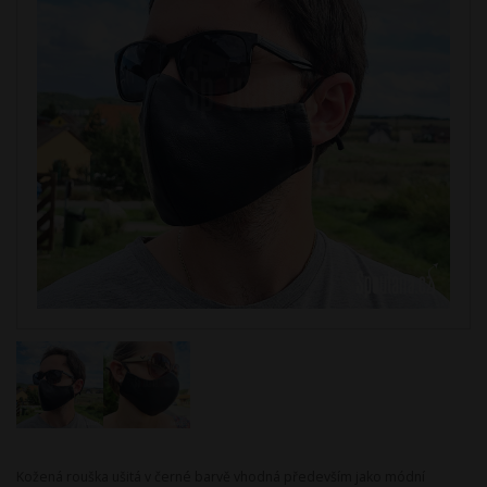
Kožená rouška ušitá v černé barvě vhodná především jako módní