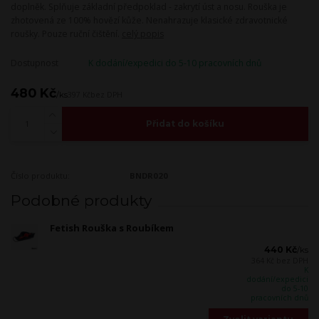
doplněk. Splňuje základní předpoklad - zakrytí úst a nosu. Rouška je
zhotovená ze 100% hovězí kůže. Nenahrazuje klasické zdravotnické
roušky. Pouze ruční čištění.
celý popis
Dostupnost
K dodání/expedici do 5-10 pracovních dnů
480 Kč
/
ks
397 Kč
bez DPH
Přidat do košíku
Číslo produktu:
BNDR020
Podobné produkty
Fetish Rouška s Roubíkem
440 Kč
/
ks
364 Kč
bez DPH
K
dodání/expedici
do 5-10
pracovních dnů