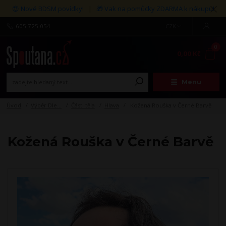
😍 Nové BDSM povídky!
|
🎁 Vak na pomůcky ZDARMA k nákupu!
605 725 054
CZK
0
0,00 Kč
Menu
Úvod
Výběr Dle...
Části těla
Hlava
Kožená Rouška v Černé Barvě
Kožená Rouška v Černé Barvě