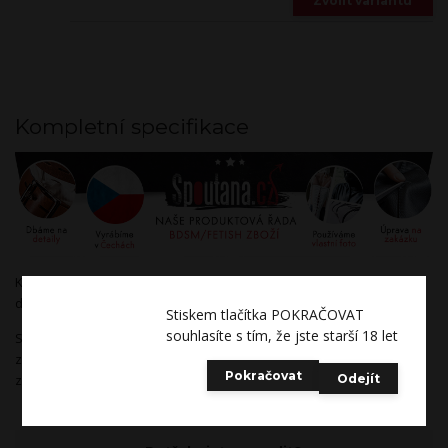
Zvolit variantu
Kompletní specifikace
Kožená rouška ušitá v černé barvě vhodná především jako módní
doplněk.
Stiskem tlačítka POKRAČOVAT
souhlasíte s tím, že jste starší 18 let
Splňuje základní předpoklad - zakrytí úst a nosu. Rouška je
zhotovená ze 100% hovězí kůže. Nenahrazuje klasické
Pokračovat
zdravotnické roušky. Pouze ruční čištění.
Odejít