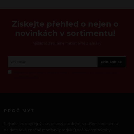
Získejte přehled o nejen o
novinkách v sortimentu!
Měsíčně zasíláme maximálně 2 emaily
Přihlásit se
Můžeme Vám občas zaslat e-mail s novinkami? Viz
zpracováním
osobních údajů
PROČ MY?
Nejsme jen obyčejný internetový prodejce, v našem sortimentu
najdete také značné množství produktů naší vlastní výroby.